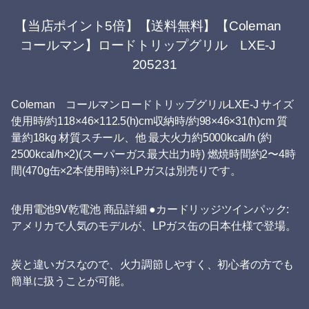
【当店ポイント5倍】【送料無料】【Coleman
コールマン】ロードトリップグリル LXE-J
205231
Coleman コールマンロードトリップグリルLXE-J サイズ
使用時/約118×46×112.5(h)cm収納時/約98×46×31(h)cm 質
量約18kg 材質スチール、他 最大火力約5000kcal/h (約
2500kcal/h×2)(スーパーガス最大出力時) 燃焼時間約2〜4時
間(470g缶×2本使用時)※LPガスは別売りです。
使用電池9V乾電池 商品詳細 ●カードリッジツインパック:
アメリカで人気のモデルが、LPガス缶の日本仕様で登場。
炭と違いガスなので、火力調節しやすく、初心者の方でも
簡単に扱うことが可能。