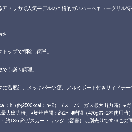
るアメリカで人気モデルの本格的ガスバーベキューグリル特
着火。
クトップで掃除も簡単。
数でも楽々調理。
タに温度計、メッキパーツ類、アルミボード付きサイドテー
cal：h（約2500kcal：h×2）（スーパーガス最大出力時）●
ガス最大出力時）●燃焼時間：約2〜4時間（470g缶×2本使用
）cm●重量：約18kg※ガスカートリッジ（容器）は別売りです※