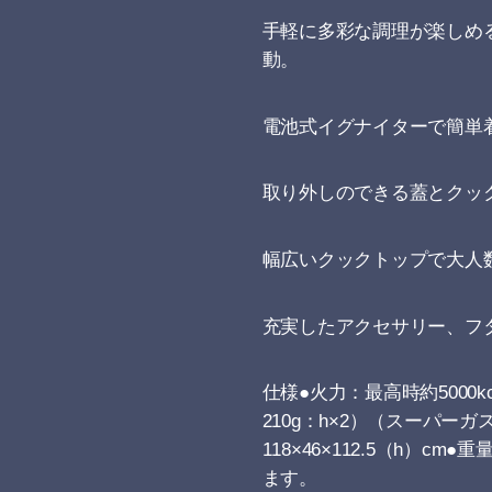
手軽に多彩な調理が楽しめ
動。
電池式イグナイターで簡単
取り外しのできる蓋とクッ
幅広いクックトップで大人
充実したアクセサリー、フ
仕様●火力：最高時約5000k
210g：h×2）（スーパー
118×46×112.5（h
ます。