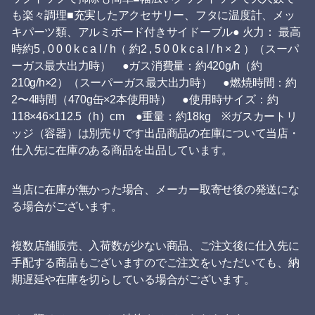
も楽々調理■充実したアクセサリー、フタに温度計、メッ
キパーツ類、アルミボード付きサイドーブル● 火力： 最高
時約5 , 0 0 0 k c a l / h（ 約2 , 5 0 0 k c a l / h × 2 ）（スーパ
ーガス最大出力時） ●ガス消費量：約420g/h（約
210g/h×2）（スーパーガス最大出力時） ●燃焼時間：約
2〜4時間（470g缶×2本使用時） ●使用時サイズ：約
118×46×112.5（h）cm ●重量：約18kg ※ガスカートリ
ッジ（容器）は別売りです出品商品の在庫について当店・
仕入先に在庫のある商品を出品しています。
当店に在庫が無かった場合、メーカー取寄せ後の発送にな
る場合がございます。
複数店舗販売、入荷数が少ない商品、ご注文後に仕入先に
手配する商品もございますのでご注文をいただいても、納
期遅延や在庫を切らしている場合がございます。